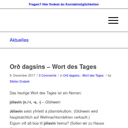
Fragen? Hier findest du Kontaktmöglichkeiten
Aktuelles
Orð dagsins – Wort des Tages
/
/
/
9. December 2017
0 Comments
in
Orð dagsins - Wort des Tages
by
Stefan Drabek
Das heutige Wort des Tages ist ein Nomen:
jólavín (n./-i, -s, -)
–
Glühwein
Jólavín
selst yfirleitt á jólamörkuðum. (Glühwein wird
hauptsächlich auf Weihnachtsmärkten verkauft.)
Eigum við að búa til
jólavín
heima? (Sollen wir zu Hause