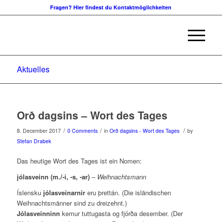
Fragen? Hier findest du Kontaktmöglichkeiten
Aktuelles
Orð dagsins – Wort des Tages
/
/
/
8. December 2017
0 Comments
in
Orð dagsins - Wort des Tages
by
Stefan Drabek
Das heutige Wort des Tages ist ein Nomen:
jólasveinn (m./-i, -s, -ar)
–
Weihnachtsmann
Íslensku
jólasveinarnir
eru þrettán. (Die isländischen
Weihnachtsmänner sind zu dreizehnt.)
Jólasveinninn
kemur tuttugasta og fjórða desember. (Der