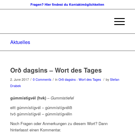
Fragen? Hier findest du Kontaktmöglichkeiten
Aktuelles
Orð dagsins – Wort des Tages
/
/
/
2. June 2017
0 Comments
in
Orð dagsins - Wort des Tages
by
Stefan
Drabek
gúmmístígvél (hvk)
–
Gummistiefel
eitt gúmmístígvél – gúmmístígvélið
tvö gúmmístígvél – gúmmístígvélin
Noch Fragen oder Anmerkungen zu diesem Wort? Dann
hinterlasst einen Kommentar.