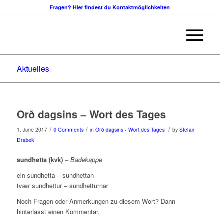
Fragen? Hier findest du Kontaktmöglichkeiten
Aktuelles
Orð dagsins – Wort des Tages
/
/
/
1. June 2017
0 Comments
in
Orð dagsins - Wort des Tages
by
Stefan
Drabek
sundhetta (kvk)
–
Badekappe
ein sundhetta – sundhettan
tvær sundhettur – sundhetturnar
Noch Fragen oder Anmerkungen zu diesem Wort? Dann
hinterlasst einen Kommentar.