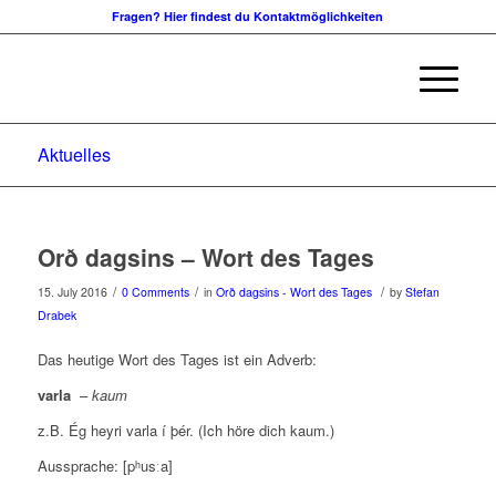
Fragen? Hier findest du Kontaktmöglichkeiten
Aktuelles
Orð dagsins – Wort des Tages
/
/
/
15. July 2016
0 Comments
in
Orð dagsins - Wort des Tages
by
Stefan
Drabek
Das heutige Wort des Tages ist ein Adverb:
varla
–
kaum
z.B. Ég heyri varla í þér. (Ich höre dich kaum.)
Aussprache: [pʰusːa]