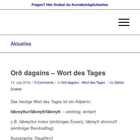
Fragen? Hier findest du Kontaktmöglichkeiten
Aktuelles
Orð dagsins – Wort des Tages
/
/
/
14. July 2016
0 Comments
in
Orð dagsins - Wort des Tages
by
Stefan
Drabek
Das heutige Wort des Tages ist ein Adjektiv:
fábreyttur/fábreytt/fábreytt
–
eintönig, einfach
z.B. fábreyttur matur (eintöniges Essen), fábreytt atvinnulíf
(eintöniger Berufsalltag)
Aussprache: [faueihtʏr]