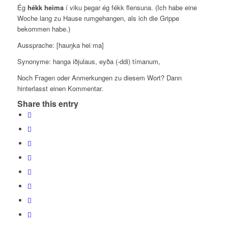
Ég
hékk heima
í viku þegar ég fékk flensuna. (Ich habe eine
Woche lang zu Hause rumgehangen, als ich die Grippe
bekommen habe.)
Aussprache: [hauŋka heiːma]
Synonyme:
hanga iðjulaus, eyða (-ddi) tímanum,
Noch Fragen oder Anmerkungen zu diesem Wort? Dann
hinterlasst einen Kommentar.
Share this entry