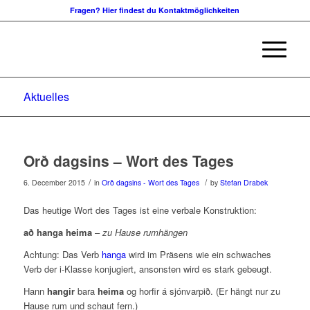
Fragen? Hier findest du Kontaktmöglichkeiten
Aktuelles
Orð dagsins – Wort des Tages
/
/
6. December 2015
in
Orð dagsins - Wort des Tages
by
Stefan Drabek
Das heutige Wort des Tages ist eine verbale Konstruktion:
að hanga heima
–
zu Hause rumhängen
Achtung: Das Verb
hanga
wird im Präsens wie ein schwaches
Verb der i-Klasse konjugiert, ansonsten wird es stark gebeugt.
Hann
hangir
bara
heima
og horfir á sjónvarpið. (Er hängt nur zu
Hause rum und schaut fern.)