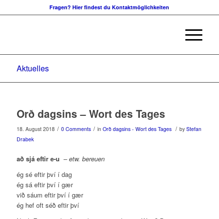
Fragen? Hier findest du Kontaktmöglichkeiten
Aktuelles
Orð dagsins – Wort des Tages
/
/
/
18. August 2018
0 Comments
in
Orð dagsins - Wort des Tages
by
Stefan
Drabek
að sjá eftir e-u
– etw. bereuen
ég sé eftir því í dag
ég sá eftir því í gær
við sáum eftir því í gær
ég hef oft séð eftir því