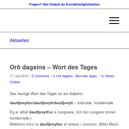
Fragen? Hier findest du Kontaktmöglichkeiten
Aktuelles
Orð dagsins – Wort des Tages
/
/
/
17. July 2018
0 Comments
in
Orð dagsins - Wort des Tages
by
Stefan
Drabek
Das heutige Wort des Tages ist ein Adjektiv:
dauðþreyttur/dauðþreytt/dauðþreytt
– todmüde, hundemüde
Ég er alltaf
dauðþreytt/ur
á morgnana. (Ich bin morgens immer
hundemüde.)
Maðurinn minn er
dauðþreyttur
af stressi í vinnunni. (Mein Mann