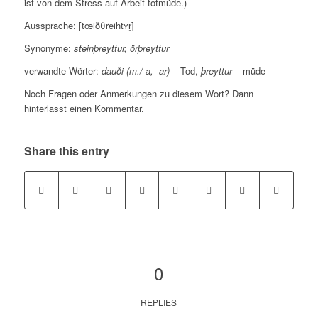
ist von dem Stress auf Arbeit totmüde.)
Aussprache: [tœiðθreihtʏr̥]
Synonyme:
steinþreyttur, örþreyttur
verwandte Wörter:
dauði (m./-a, -ar)
– Tod,
þreyttur
– müde
Noch Fragen oder Anmerkungen zu diesem Wort? Dann
hinterlasst einen Kommentar.
Share this entry
0
REPLIES