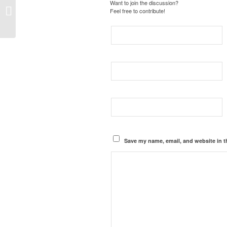
Want to join the discussion?
Orð dagsins – Wort des Tages
Feel free to contribute!
Save my name, email, and website in t