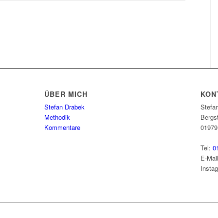
ÜBER MICH
KON
Stefan Drabek
Stefan
Methodik
Bergst
Kommentare
0197
Tel:
0
E-Mai
Insta