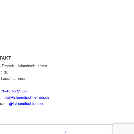
TAKT
 Drabek - Isländisch lernen
r. 3c
9
Lauchhammer
176-40 45 25 66
l:
info@islaendisch-lernen.de
gram:
@islaendischlernen