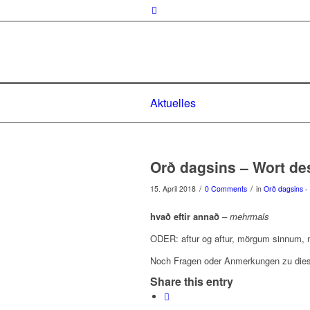
Aktuelles
Orð dagsins – Wort de
/
/
15. April 2018
0 Comments
in
Orð dagsins -
hvað eftir annað
– mehrmals
ODER: aftur og aftur, mörgum sinnum, 
Noch Fragen oder Anmerkungen zu dies
Share this entry