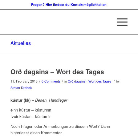
Fragen? Hier findest du Kontaktmöglichkeiten
Aktuelles
Orð dagsins – Wort des Tages
/
/
/
11. February 2018
0 Comments
in
Orð dagsins - Wort des Tages
by
Stefan Drabek
kústur (kk)
– Besen, Handfeger
einn kústur – kústurinn
tveir kústar – kústarnir
Noch Fragen oder Anmerkungen zu diesem Wort? Dann
hinterlasst einen Kommentar.