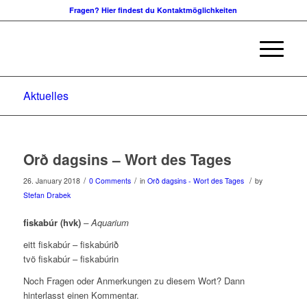
Fragen? Hier findest du Kontaktmöglichkeiten
Aktuelles
Orð dagsins – Wort des Tages
/
/
/
26. January 2018
0 Comments
in
Orð dagsins - Wort des Tages
by
Stefan Drabek
fiskabúr (hvk)
– Aquarium
eitt fiskabúr – fiskabúrið
tvö fiskabúr – fiskabúrin
Noch Fragen oder Anmerkungen zu diesem Wort? Dann
hinterlasst einen Kommentar.