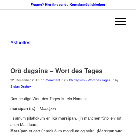
Fragen? Hier findest du Kontaktmöglichkeiten
Aktuelles
Orð dagsins – Wort des Tages
/
/
/
22. December 2017
1 Comment
in
Orð dagsins - Wort des Tages
by
Stefan Drabek
Das heutige Wort des Tages ist ein Nomen:
marsípan (n.)
–
Marzipan
Í sumum jólakökum er líka
marsípan
. (In manchen “Stollen” ist
auch Marzipan.)
Marsípan
er gert úr möluðum möndlum og sykri. (Marzipan wird