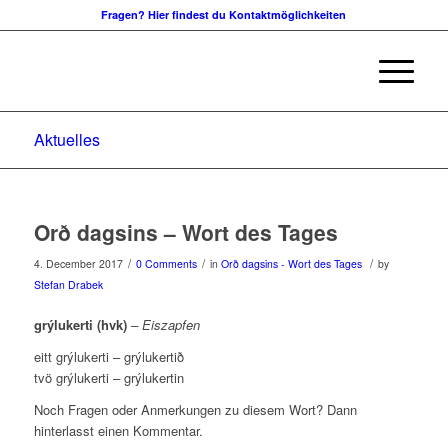
Fragen? Hier findest du Kontaktmöglichkeiten
Aktuelles
Orð dagsins – Wort des Tages
/
/
/
4. December 2017
0 Comments
in
Orð dagsins - Wort des Tages
by
Stefan Drabek
grýlukerti (hvk)
– Eiszapfen
eitt grýlukerti – grýlukertið
tvö grýlukerti – grýlukertin
Noch Fragen oder Anmerkungen zu diesem Wort? Dann
hinterlasst einen Kommentar.