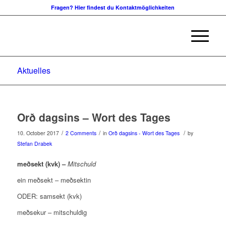
Fragen? Hier findest du Kontaktmöglichkeiten
Aktuelles
Orð dagsins – Wort des Tages
/
/
/
10. October 2017
2 Comments
in
Orð dagsins - Wort des Tages
by
Stefan Drabek
meðsekt (kvk) –
Mitschuld
ein meðsekt – meðsektin
ODER: samsekt (kvk)
meðsekur – mitschuldig