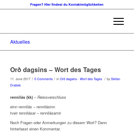
Fragen? Hier findest du Kontaktmöglichkeiten
Aktuelles
Orð dagsins – Wort des Tages
/
/
/
11. June 2017
0 Comments
in
Orð dagsins - Wort des Tages
by
Stefan
Drabek
rennilás (kk)
–
Reissverschluss
einn rennilás – rennilásinn
tveir rennilásar – rennilásarnir
Noch Fragen oder Anmerkungen zu diesem Wort? Dann
hinterlasst einen Kommentar.