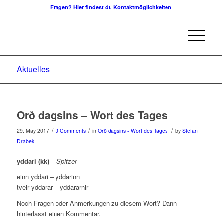
Fragen? Hier findest du Kontaktmöglichkeiten
Aktuelles
Orð dagsins – Wort des Tages
/
/
/
29. May 2017
0 Comments
in
Orð dagsins - Wort des Tages
by
Stefan
Drabek
yddari (kk)
–
Spitzer
einn yddari – yddarinn
tveir yddarar – yddararnir
Noch Fragen oder Anmerkungen zu diesem Wort? Dann
hinterlasst einen Kommentar.