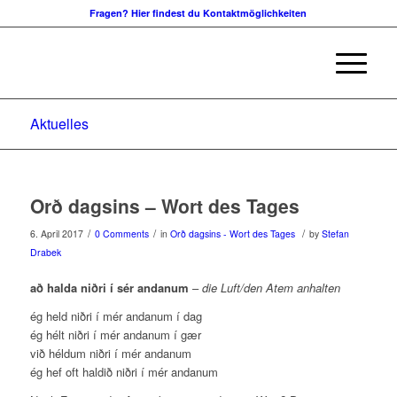
Fragen? Hier findest du Kontaktmöglichkeiten
Aktuelles
Orð dagsins – Wort des Tages
/
/
/
6. April 2017
0 Comments
in
Orð dagsins - Wort des Tages
by
Stefan
Drabek
að halda niðri í sér andanum
–
die Luft/den Atem anhalten
ég held niðri í mér andanum í dag
ég hélt niðri í mér andanum í gær
við héldum niðri í mér andanum
ég hef oft haldið niðri í mér andanum