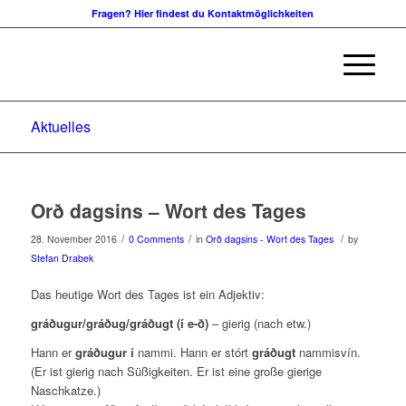
Fragen? Hier findest du Kontaktmöglichkeiten
Aktuelles
Orð dagsins – Wort des Tages
/
/
/
28. November 2016
0 Comments
in
Orð dagsins - Wort des Tages
by
Stefan Drabek
Das heutige Wort des Tages ist ein Adjektiv:
gráðugur/gráðug/gráðugt (í e-ð)
– gierig (nach etw.)
Hann er
gráðugur í
nammi. Hann er stórt
gráðugt
nammisvín.
(Er ist gierig nach Süßigkeiten. Er ist eine große gierige
Naschkatze.)