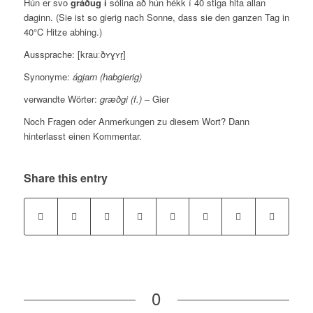
Hún er svo
gráðug í
sólina að hún hékk í 40 stiga hita allan
daginn. (Sie ist so gierig nach Sonne, dass sie den ganzen Tag in
40°C Hitze abhing.)
Aussprache: [krauːðʏɣʏr̥]
Synonyme:
ágjarn (habgierig)
verwandte Wörter:
græðgi (f.)
– Gier
Noch Fragen oder Anmerkungen zu diesem Wort? Dann
hinterlasst einen Kommentar.
Share this entry
0