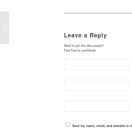
Orð dagsins – Wort des Tages
Leave a Reply
Want to join the discussion?
Feel free to contribute!
Save my name, email, and website in t