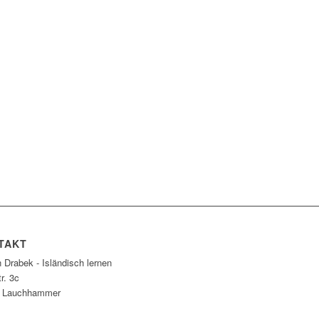
TAKT
 Drabek - Isländisch lernen
r. 3c
9
Lauchhammer