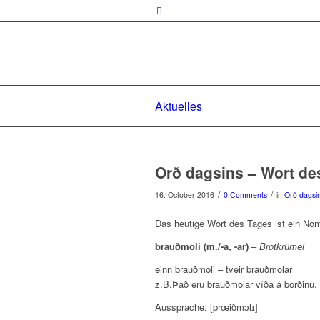
Aktuelles
Orð dagsins – Wort de
/
/
16. October 2016
0 Comments
in
Orð dagsi
Das heutige Wort des Tages ist ein No
brauðmoli (m./-a, -ar)
–
Brotkrümel
einn brauðmoli – tveir brauðmolar
z.B.Það eru brauðmolar víða á borðinu. 
Aussprache: [prœiðmɔlɪ]