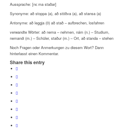
Aussprache: [nɛːma staðar]
Synonyme: að
stoppa (a), að stöðva (a), að stansa (a)
Antonyme: að leggja (0) að stað – aufbrechen, losfahren
verwandte Wörter: að nema – nehmen, nám (n.) – Studium,
nemandi (m.) – Schüler, staður (m.) – Ort, að standa – stehen
Noch Fragen oder Anmerkungen zu diesem Wort? Dann
hinterlasst einen Kommentar.
Share this entry