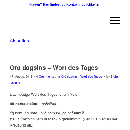
Fragen? Hier findest du Kontaktmöglichkeiten
Aktuelles
Orð dagsins – Wort des Tages
/
/
/
17. August 2016
0 Comments
in
Orð dagsins - Wort des Tages
by
Stefan
Drabek
Das heutige Wort des Tages ist ein Verb:
að nema staðar
–
anhalten
ég nem, ég nam – við námum, ég hef numið
z.B. Strætóinn nam staðar við gatnamótin. (Der Bus hielt an der
Kreuzung an.)