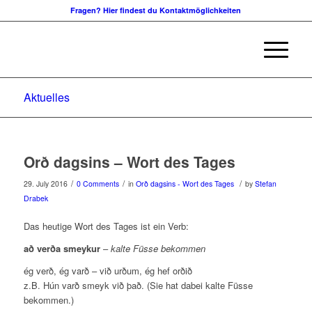
Fragen? Hier findest du Kontaktmöglichkeiten
Aktuelles
Orð dagsins – Wort des Tages
/
/
/
29. July 2016
0 Comments
in
Orð dagsins - Wort des Tages
by
Stefan
Drabek
Das heutige Wort des Tages ist ein Verb:
að verða smeykur
–
kalte Füsse bekommen
ég verð, ég varð – við urðum, ég hef orðið
z.B. Hún varð smeyk við það. (Sie hat dabei kalte Füsse
bekommen.)