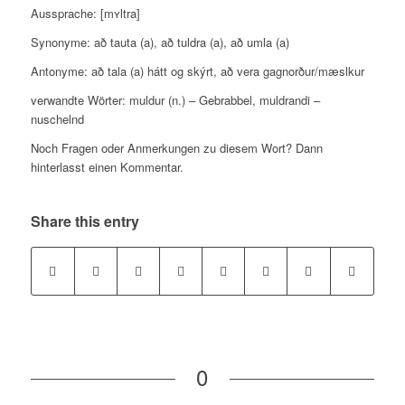
Aussprache: [mʏltra]
Synonyme: að
tauta (a)
,
að tuldra (a)
,
að umla (a)
Antonyme: að tala (a) hátt og skýrt, að vera gagnorður/mæslkur
verwandte Wörter: muldur (n.) – Gebrabbel, muldrandi –
nuschelnd
Noch Fragen oder Anmerkungen zu diesem Wort? Dann
hinterlasst einen Kommentar.
Share this entry
0