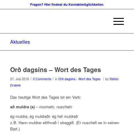
Fragen? Hier findest du Kontaktmöglichkeiten
Aktuelles
Orð dagsins – Wort des Tages
/
/
/
27. July 2016
0 Comments
in
Orð dagsins - Wort des Tages
by
Stefan
Drabek
Das heutige Wort des Tages ist ein Verb:
að muldra (a)
–
murmeln, nuscheln
ég muldra, ég muldraði- ég hef muldrað
z.B. Hann muldrar eitthvað í skeggið. (Er nuschelt es in seinen
Bart.)