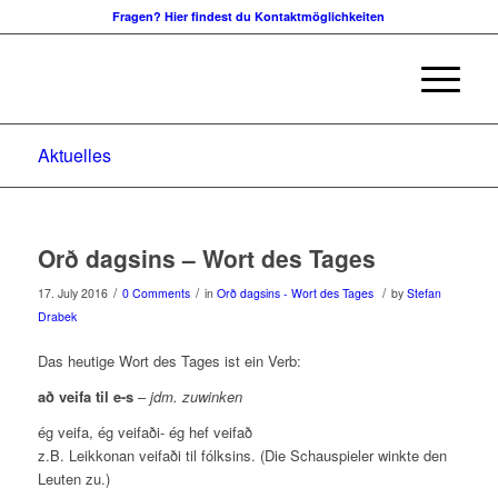
Fragen? Hier findest du Kontaktmöglichkeiten
Aktuelles
Orð dagsins – Wort des Tages
/
/
/
17. July 2016
0 Comments
in
Orð dagsins - Wort des Tages
by
Stefan
Drabek
Das heutige Wort des Tages ist ein Verb:
að veifa til e-s
–
jdm. zuwinken
ég veifa, ég veifaði- ég hef veifað
z.B. Leikkonan veifaði til fólksins. (Die Schauspieler winkte den
Leuten zu.)