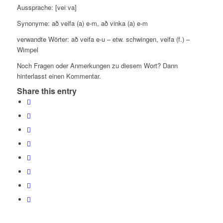
Aussprache: [veiːva]
Synonyme:
að veifa (a) e-m, að vinka (a) e-m
verwandte Wörter: að veifa e-u – etw. schwingen, veifa (f.) –
Wimpel
Noch Fragen oder Anmerkungen zu diesem Wort? Dann
hinterlasst einen Kommentar.
Share this entry