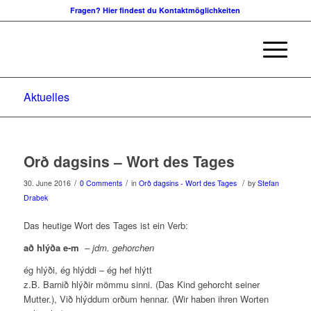
Fragen? Hier findest du Kontaktmöglichkeiten
Aktuelles
Orð dagsins – Wort des Tages
/
/
/
30. June 2016
0 Comments
in
Orð dagsins - Wort des Tages
by
Stefan
Drabek
Das heutige Wort des Tages ist ein Verb:
að hlýða e-m
–
jdm. gehorchen
ég hlýði, ég hlýddi – ég hef hlýtt
z.B. Barnið hlýðir mömmu sinni. (Das Kind gehorcht seiner
Mutter.), Við hlýddum orðum hennar. (Wir haben ihren Worten