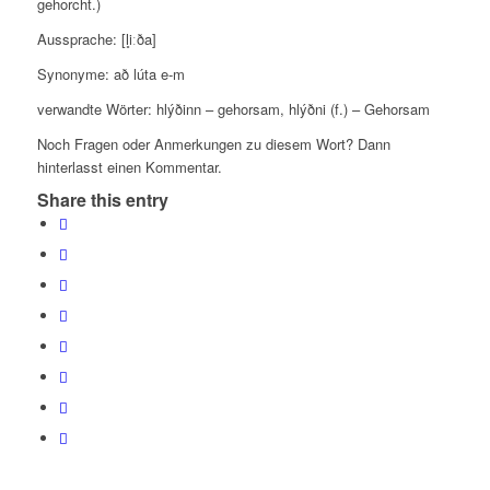
gehorcht.)
Aussprache: [l̥iːða]
Synonyme:
að lúta e-m
verwandte Wörter: hlýðinn – gehorsam, hlýðni (f.) – Gehorsam
Noch Fragen oder Anmerkungen zu diesem Wort? Dann
hinterlasst einen Kommentar.
Share this entry