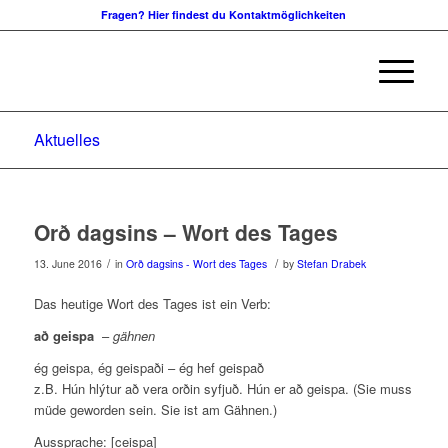
Fragen? Hier findest du Kontaktmöglichkeiten
Aktuelles
Orð dagsins – Wort des Tages
/
/
13. June 2016
in
Orð dagsins - Wort des Tages
by
Stefan Drabek
Das heutige Wort des Tages ist ein Verb:
að geispa
–
gähnen
ég geispa, ég geispaði – ég hef geispað
z.B. Hún hlýtur að vera orðin syfjuð. Hún er að geispa. (Sie muss
müde geworden sein. Sie ist am Gähnen.)
Aussprache: [ceispa]