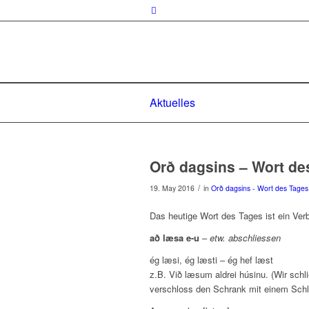
Aktuelles
Orð dagsins – Wort de
/
19. May 2016
in
Orð dagsins - Wort des Tages
Das heutige Wort des Tages ist ein Ver
að læsa e-u
–
etw. abschliessen
ég læsi, ég læsti – ég hef læst
z.B. Við læsum aldrei húsinu. (Wir sch
verschloss den Schrank mit einem Schl