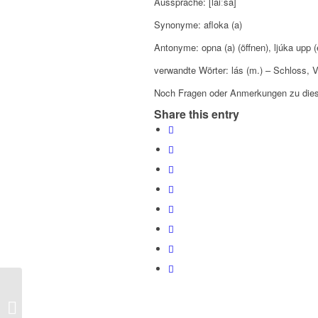
Aussprache: [laiːsa]
Synonyme: afloka (a)
Antonyme: opna (a) (öffnen), ljúka upp (
verwandte Wörter: lás (m.) – Schloss, 
Noch Fragen oder Anmerkungen zu dies
Share this entry
Orð dagsins – Wort des Tages