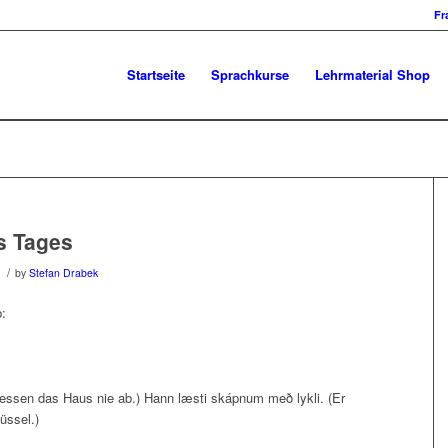
Fr
Startseite
Sprachkurse
Lehrmaterial Shop
s Tages
/
by
Stefan Drabek
b:
liessen das Haus nie ab.) Hann læsti skápnum með lykli. (Er
üssel.)