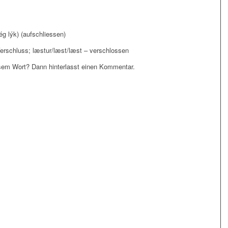
ég lýk) (aufschliessen)
Verschluss; læstur/læst/læst – verschlossen
em Wort? Dann hinterlasst einen Kommentar.