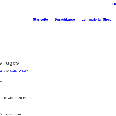
Fr
Startseite
Sprachkurse
Lehrmaterial Shop
s Tages
/
es
by
Stefan Drabek
erb:
he nie wieder zu ihm.)
 mörgum sinnum