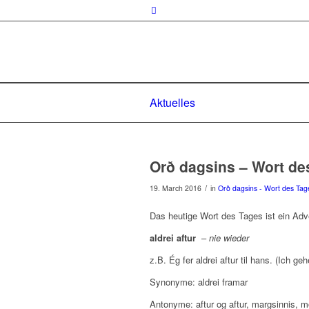
Aktuelles
Orð dagsins – Wort de
/
19. March 2016
in
Orð dagsins - Wort des Tag
Das heutige Wort des Tages ist ein Adv
aldrei aftur
–
nie wieder
z.B. Ég fer aldrei aftur til hans. (Ich ge
Synonyme: aldrei framar
Antonyme: aftur og aftur, margsinnis,