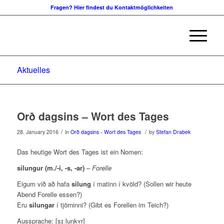
Fragen? Hier findest du Kontaktmöglichkeiten
Aktuelles
Orð dagsins – Wort des Tages
/
/
28. January 2016
in
Orð dagsins - Wort des Tages
by
Stefan Drabek
Das heutige Wort des Tages ist ein Nomen:
silungur (m./-i, -s, -ar)
–
Forelle
Eigum við að hafa
silung
í matinn í kvöld? (Sollen wir heute
Abend Forelle essen?)
Eru
silungar
í tjörninni? (Gibt es Forellen im Teich?)
Aussprache: [sɪːluŋkʏr̥]