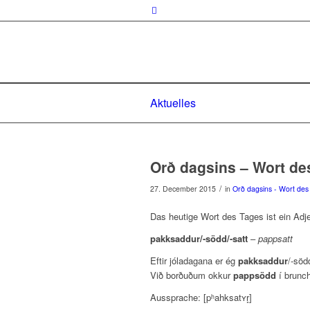
Aktuelles
Orð dagsins – Wort de
/
27. December 2015
in
Orð dagsins - Wort des
Das heutige Wort des Tages ist ein Adje
pakksaddur/-södd/-satt
–
pappsatt
Eftir jóladagana er ég
pakksaddur
/-söd
Við borðuðum okkur
pappsödd
í brunc
Aussprache: [pʰahksatʏr̥]