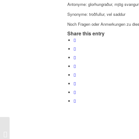
Antonyme: glorhungraður, mjög svangur
Synonyme: troðfullur, vel saddur
Noch Fragen oder Anmerkungen zu dies
Share this entry
24. Dezember – Ellý Vilhjálms – Jólin
allstaðar