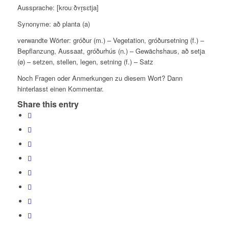
Aussprache: [krouːðʏr̥sɛtja]
Synonyme:
að planta (a)
verwandte Wörter: gróður (m.) – Vegetation, gróðursetning (f.) –
Bepflanzung, Aussaat, gróðurhús (n.) – Gewächshaus, að setja
(ø) – setzen, stellen, legen, setning (f.) – Satz
Noch Fragen oder Anmerkungen zu diesem Wort? Dann
hinterlasst einen Kommentar.
Share this entry