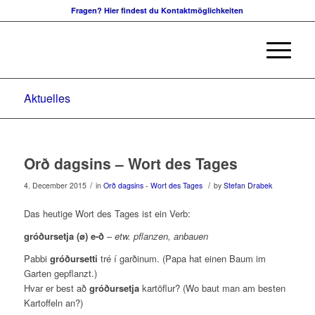
Fragen? Hier findest du Kontaktmöglichkeiten
Aktuelles
Orð dagsins – Wort des Tages
/
/
4. December 2015
in
Orð dagsins - Wort des Tages
by
Stefan Drabek
Das heutige Wort des Tages ist ein Verb:
gróðursetja (ø) e-ð
–
etw. pflanzen, anbauen
Pabbi
gróðursetti
tré í garðinum. (Papa hat einen Baum im
Garten gepflanzt.)
Hvar er best að
gróðursetja
kartöflur? (Wo baut man am besten
Kartoffeln an?)