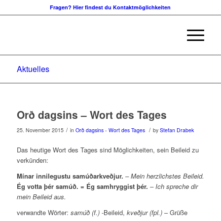
Fragen? Hier findest du Kontaktmöglichkeiten
Aktuelles
Orð dagsins – Wort des Tages
/
/
25. November 2015
in
Orð dagsins - Wort des Tages
by
Stefan Drabek
Das heutige Wort des Tages sind Möglichkeiten, sein Beileid zu
verkünden:
Mínar innilegustu samúðarkveðjur.
– Mein herzlichstes Beileid.
Ég votta þér samúð. = Ég samhryggist þér.
– Ich spreche dir
mein Beileid aus.
verwandte Wörter:
samúð (f.)
-Beileid,
kveðjur (fpl.)
– Grüße