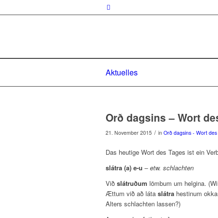
Aktuelles
Orð dagsins – Wort de
/
21. November 2015
in
Orð dagsins - Wort des
Das heutige Wort des Tages ist ein Ver
slátra (a) e-u
–
etw. schlachten
Við
slátruðum
lömbum um helgina. (Wi
Ættum við að láta
slátra
hestinum okkar 
Alters schlachten lassen?)