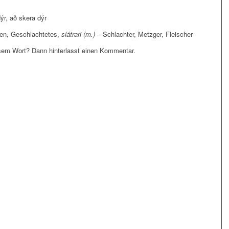
dýr, að skera dýr
en, Geschlachtetes,
slátrari (m.)
– Schlachter, Metzger, Fleischer
em Wort? Dann hinterlasst einen Kommentar.