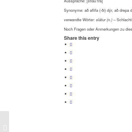
Aussprache: [stlauːtra]
Synonyme: að aflifa (-ði) dýr, að drepa 
verwandte Wörter:
slátur (n.)
– Schlacht
Noch Fragen oder Anmerkungen zu dies
Share this entry
Orð dagsins – Wort des Tages