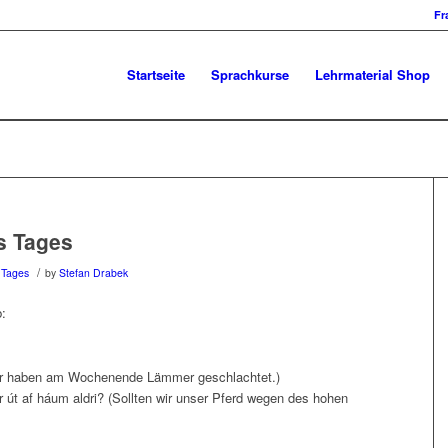
Fr
Startseite
Sprachkurse
Lehrmaterial Shop
s Tages
/
 Tages
by
Stefan Drabek
b:
r haben am Wochenende Lämmer geschlachtet.)
út af háum aldri? (Sollten wir unser Pferd wegen des hohen