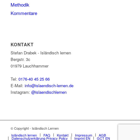
Methodik
Kommentare
KONTAKT
Stefan Drabek - Isländisch lernen
Bergstr. 3c
01979
Lauchhammer
Tel:
0176-40 45 25 66
E-Mail:
info@islaendisch-lernen.de
Instagram:
@islaendischlernen
© Copyright - Isländisch Lernen
Isländisch lernen
FAQ
Kontakt
Impressum
AGB
Datenschutzerklärung Privacy Policy
Imprint EN
GCT EN