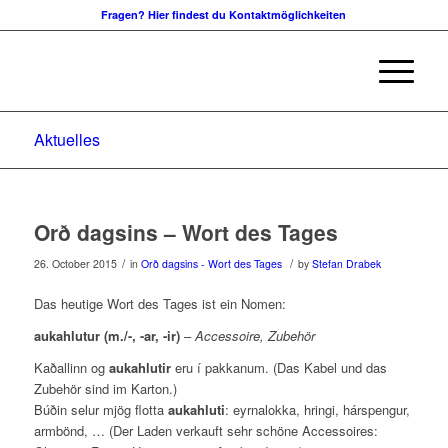
Fragen? Hier findest du Kontaktmöglichkeiten
Aktuelles
Orð dagsins – Wort des Tages
/
/
26. October 2015
in
Orð dagsins - Wort des Tages
by
Stefan Drabek
Das heutige Wort des Tages ist ein Nomen:
aukahlutur (m./-, -ar, -ir)
–
Accessoire, Zubehör
Kaðallinn og
aukahlutir
eru í pakkanum. (Das Kabel und das
Zubehör sind im Karton.)
Búðin selur mjög flotta
aukahluti
: eyrnalokka, hringi, hárspengur,
armbönd, … (Der Laden verkauft sehr schöne Accessoires: