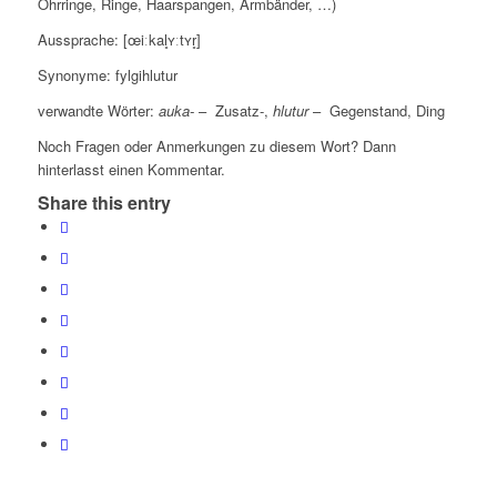
Ohrringe, Ringe, Haarspangen, Armbänder, …)
Aussprache: [œiːkal̥ʏːtʏr̥]
Synonyme: fylgihlutur
verwandte Wörter:
auka-
– Zusatz-,
hlutur
– Gegenstand, Ding
Noch Fragen oder Anmerkungen zu diesem Wort? Dann
hinterlasst einen Kommentar.
Share this entry