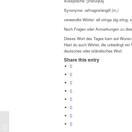
Aussprache: [ɪnstuŋka]
Synonyme:
rafmagnstengill (m.)
verwandte Wörter: að stinga (ég sting, 
Noch Fragen oder Anmerkungen zu dies
Dieses Wort des Tages kam auf Wunsch
Hast du auch Wörter, die unbedingt ein 
deutsches oder isländisches Wort.
Share this entry
Orð dagsins – Wort des Tages