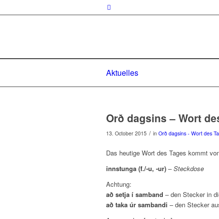
Aktuelles
Orð dagsins – Wort de
/
13. October 2015
in
Orð dagsins - Wort des T
Das heutige Wort des Tages kommt vo
innstunga (f./-u, -ur)
–
Steckdose
Achtung:
að setja í samband
– den Stecker in d
að taka úr sambandi
– den Stecker au