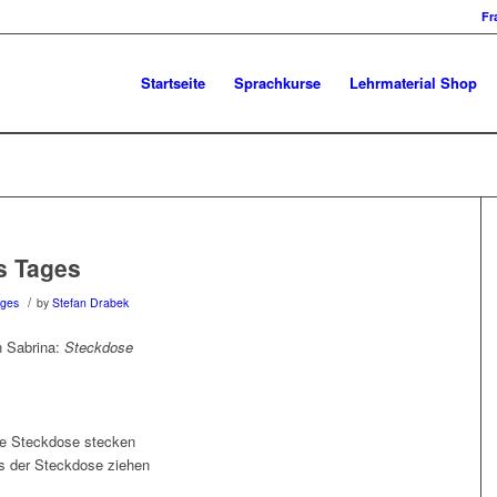
Fr
Startseite
Sprachkurse
Lehrmaterial Shop
s Tages
/
ages
by
Stefan Drabek
n Sabrina:
Steckdose
ie Steckdose stecken
s der Steckdose ziehen