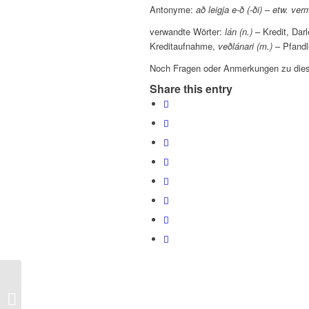
Antonyme:
að leigja e-ð (-ði) – etw. ver
verwandte Wörter:
lán (n.)
– Kredit, Dar
Kreditaufnahme,
veðlánari (m.)
– Pfandl
Noch Fragen oder Anmerkungen zu dies
Share this entry
Orð dagsins – Wort des Tages