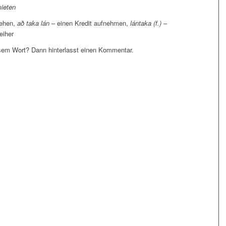
mieten
lehen,
að taka lán
– einen Kredit aufnehmen,
lántaka (f.)
–
eiher
em Wort? Dann hinterlasst einen Kommentar.