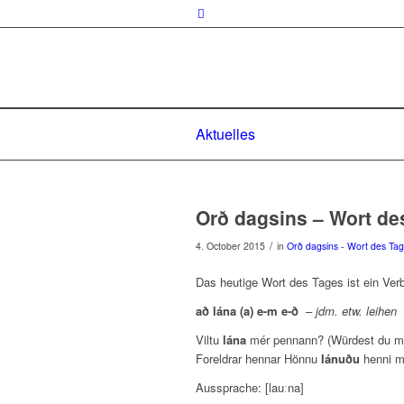
Aktuelles
Orð dagsins – Wort de
/
4. October 2015
in
Orð dagsins - Wort des Ta
Das heutige Wort des Tages ist ein Ver
að lána (a) e-m e-ð
–
jdm. etw. leihen
Viltu
lána
mér pennann? (Würdest du mir
Foreldrar hennar Hönnu
lánuðu
henni mi
Aussprache: [lauːna]