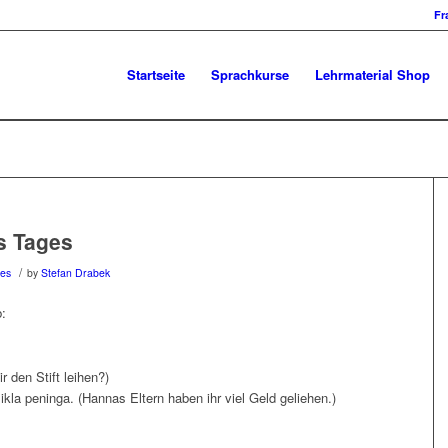
Fr
Startseite
Sprachkurse
Lehrmaterial Shop
s Tages
/
ges
by
Stefan Drabek
b:
 den Stift leihen?)
kla peninga. (Hannas Eltern haben ihr viel Geld geliehen.)