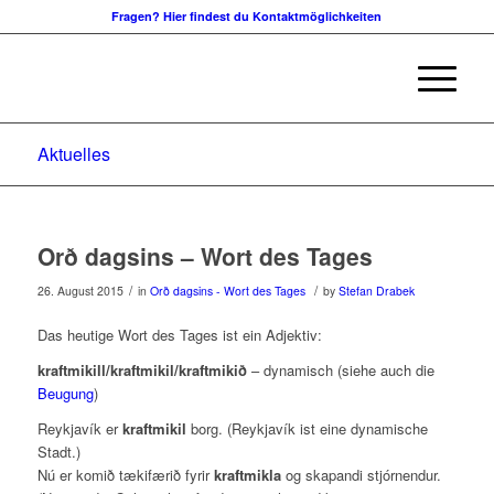
Fragen? Hier findest du Kontaktmöglichkeiten
Aktuelles
Orð dagsins – Wort des Tages
/
/
26. August 2015
in
Orð dagsins - Wort des Tages
by
Stefan Drabek
Das heutige Wort des Tages ist ein Adjektiv:
kraftmikill/kraftmikil/kraftmikið
– dynamisch (siehe auch die
Beugung
)
Reykjavík er
kraftmikil
borg. (Reykjavík ist eine dynamische
Stadt.)
Nú er komið tækifærið fyrir
kraftmikla
og skapandi stjórnendur.