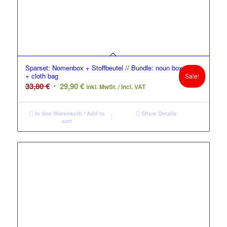
Sparset: Nomenbox + Stoffbeutel // Bundle: noun box
+ cloth bag
Sale!
Original
Current
33,80
€
29,90
€
inkl. MwSt. / Incl. VAT
price
price
was:
is:
In den Warenkorb / Add to
Show Details
33,80 €.
29,90 €.
cart