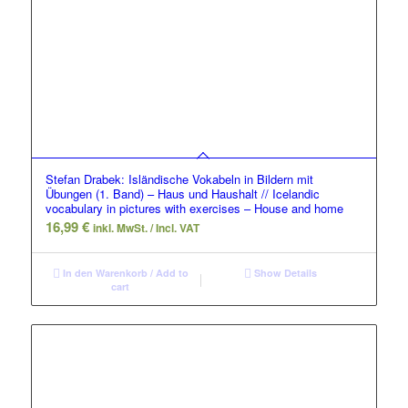
Stefan Drabek: Isländische Vokabeln in Bildern mit
Übungen (1. Band) – Haus und Haushalt // Icelandic
vocabulary in pictures with exercises – House and home
16,99
€
inkl. MwSt. / Incl. VAT
In den Warenkorb / Add to
Show Details
cart