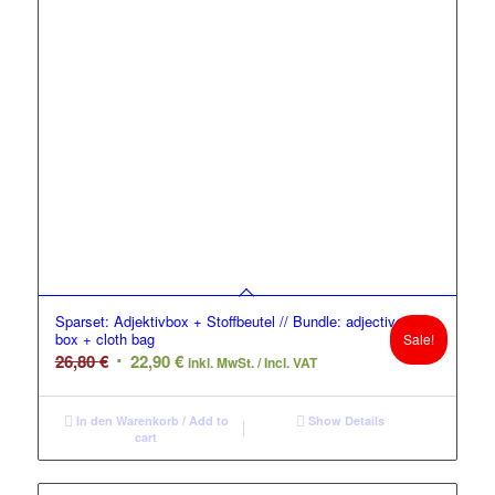
Sparset: Adjektivbox + Stoffbeutel // Bundle: adjective
box + cloth bag
Sale!
Original
Current
26,80
€
22,90
€
inkl. MwSt. / Incl. VAT
price
price
was:
is:
In den Warenkorb / Add to
Show Details
26,80 €.
22,90 €.
cart