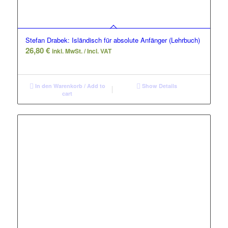
Stefan Drabek: Isländisch für absolute Anfänger (Lehrbuch)
26,80
€
inkl. MwSt. / Incl. VAT
In den Warenkorb / Add to
Show Details
cart