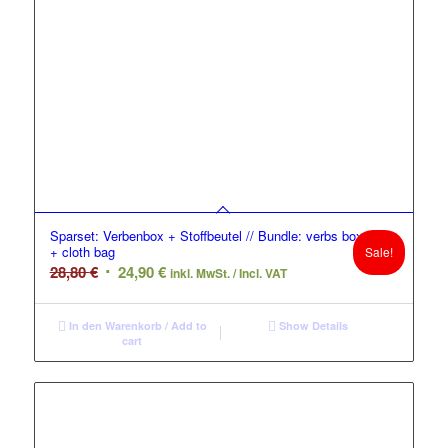
Sparset: Verbenbox + Stoffbeutel // Bundle: verbs box
+ cloth bag
Sale!
Original
Current
28,80
€
24,90
€
inkl. MwSt. / Incl. VAT
price
price
was:
is:
In den Warenkorb / Add to
Show Details
28,80 €.
24,90 €.
cart