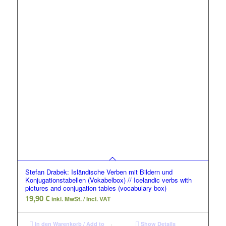
Stefan Drabek: Isländische Verben mit Bildern und
Konjugationstabellen (Vokabelbox) // Icelandic verbs with
pictures and conjugation tables (vocabulary box)
19,90
€
inkl. MwSt. / Incl. VAT
In den Warenkorb / Add to
Show Details