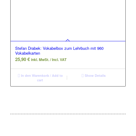
Stefan Drabek: Vokabelbox zum Lehrbuch mit 960
Vokabelkarten
25,90
€
inkl. MwSt. / Incl. VAT
In den Warenkorb / Add to
Show Details
cart