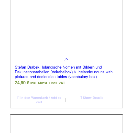
Stefan Drabek: Isländische Nomen mit Bildern und
Deklinationstabellen (Vokabelbox) // Icelandic nouns with
pictures and declension tables (vocabulary box)
24,90
€
inkl. MwSt. / Incl. VAT
In den Warenkorb / Add to
Show Details
cart