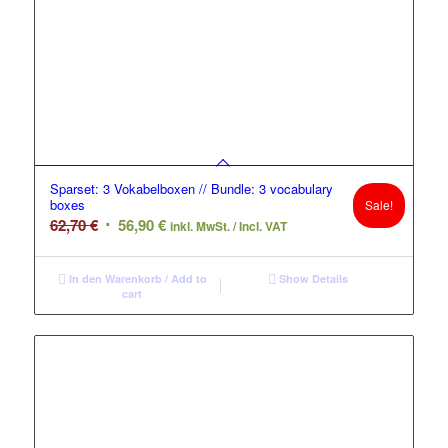
Sparset: 3 Vokabelboxen // Bundle: 3 vocabulary
boxes
Sale!
Original
Current
62,70
€
56,90
€
inkl. MwSt. / Incl. VAT
price
price
was:
is:
In den Warenkorb / Add to
Show Details
62,70 €.
56,90 €.
cart