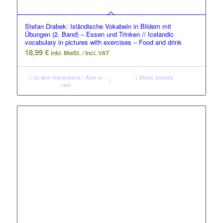
Stefan Drabek: Isländische Vokabeln in Bildern mit
Übungen (2. Band) – Essen und Trinken // Icelandic
vocabulary in pictures with exercises – Food and drink
18,99
€
inkl. MwSt. / Incl. VAT
In den Warenkorb / Add to
Show Details
cart