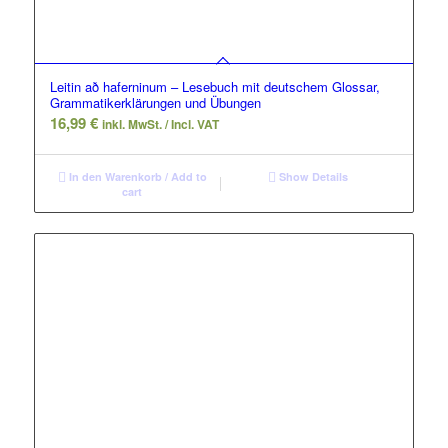
Leitin að haferninum – Lesebuch mit deutschem Glossar,
Grammatikerklärungen und Übungen
16,99
€
inkl. MwSt. / Incl. VAT
In den Warenkorb / Add to
Show Details
cart