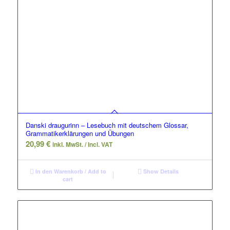
Danski draugurinn – Lesebuch mit deutschem Glossar,
Grammatikerklärungen und Übungen
20,99
€
inkl. MwSt. / Incl. VAT
In den Warenkorb / Add to
Show Details
cart