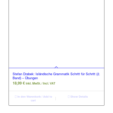
Stefan Drabek: Isländische Grammatik Schritt für Schritt (2.
Band) – Übungen
18,99
€
inkl. MwSt. / Incl. VAT
In den Warenkorb / Add to
Show Details
cart