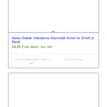
Stefan Drabek: Isländische Grammatik Schritt für Schritt (2.
Band)
24,99
€
inkl. MwSt. / Incl. VAT
In den Warenkorb / Add to
Show Details
cart