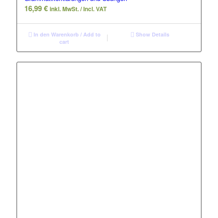
16,99
€
inkl. MwSt. / Incl. VAT
In den Warenkorb / Add to
Show Details
cart