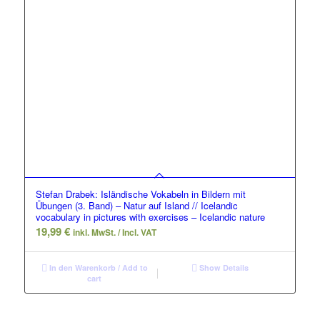
Stefan Drabek: Isländische Vokabeln in Bildern mit
Übungen (3. Band) – Natur auf Island // Icelandic
vocabulary in pictures with exercises – Icelandic nature
19,99
€
inkl. MwSt. / Incl. VAT
In den Warenkorb / Add to
Show Details
cart