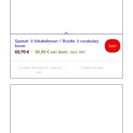
Sparset: 3 Vokabelboxen // Bundle: 3 vocabulary
boxes
Sale!
Original
Current
62,70
€
56,90
€
inkl. MwSt. / Incl. VAT
price
price
was:
is:
In den Warenkorb / Add to
Show Details
62,70 €.
56,90 €.
cart