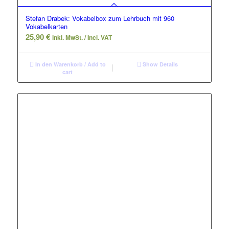
Stefan Drabek: Vokabelbox zum Lehrbuch mit 960
Vokabelkarten
25,90
€
inkl. MwSt. / Incl. VAT
In den Warenkorb / Add to
Show Details
cart