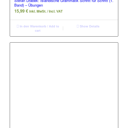
Stefan Drabek: Isländische Grammatik Schritt für Schritt (1.
Band) – Übungen
15,99
€
inkl. MwSt. / Incl. VAT
In den Warenkorb / Add to
Show Details
cart