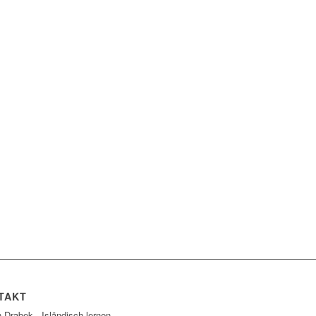
TAKT
 Drabek - Isländisch lernen