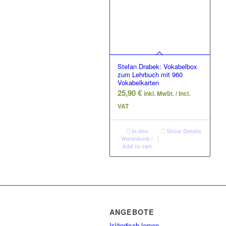
Stefan Drabek: Vokabelbox
zum Lehrbuch mit 960
Vokabelkarten
25,90
€
inkl. MwSt. / Incl.
VAT
In den
Show Details
Warenkorb /
Add to cart
ANGEBOTE
Isländisch lernen