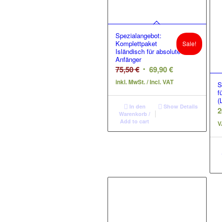
Spezialangebot:
Komplettpaket
Sale!
Isländisch für absolute
Anfänger
Original
Current
75,50
€
69,90
€
price
price
inkl. MwSt. / Incl. VAT
S
was:
is:
f
(
75,50 €.
69,90 €.
In den
Show Details
2
Warenkorb /
Add to cart
V