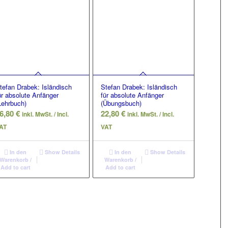
tefan Drabek: Isländisch
Stefan Drabek: Isländisch
ür absolute Anfänger
für absolute Anfänger
Lehrbuch)
(Übungsbuch)
6,80
€
22,80
€
inkl. MwSt. / Incl.
inkl. MwSt. / Incl.
AT
VAT
In den
Show Details
In den
Show Details
Warenkorb /
Warenkorb /
Add to cart
Add to cart